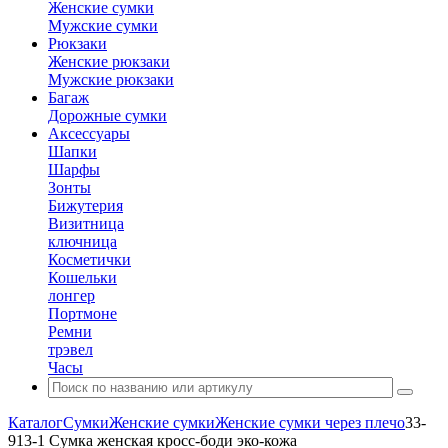
Женские сумки
Мужские сумки
Рюкзаки
Женские рюкзаки
Мужские рюкзаки
Багаж
Дорожные сумки
Аксессуары
Шапки
Шарфы
Зонты
Бижутерия
Визитница
ключница
Косметички
Кошельки
лонгер
Портмоне
Ремни
трэвел
Часы
Каталог
Сумки
Женские сумки
Женские сумки через плечо
33-
913-1 Сумка женская кросс-боди эко-кожа