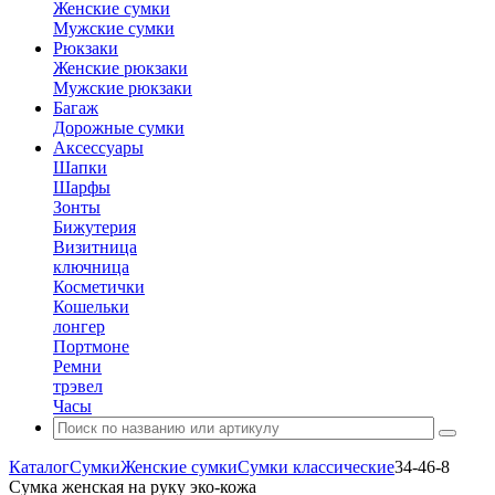
Женские сумки
Мужские сумки
Рюкзаки
Женские рюкзаки
Мужские рюкзаки
Багаж
Дорожные сумки
Аксессуары
Шапки
Шарфы
Зонты
Бижутерия
Визитница
ключница
Косметички
Кошельки
лонгер
Портмоне
Ремни
трэвел
Часы
Каталог
Сумки
Женские сумки
Сумки классические
34-46-8
Сумка женская на руку эко-кожа