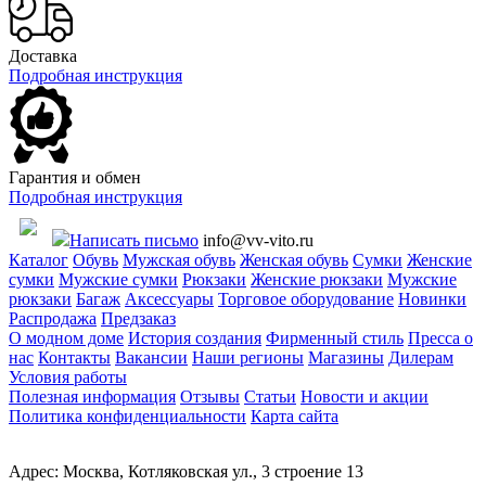
Доставка
Подробная инструкция
Гарантия и обмен
Подробная инструкция
Написать письмо
info@vv-vito.ru
Каталог
Обувь
Мужская обувь
Женская обувь
Сумки
Женские
сумки
Мужские сумки
Рюкзаки
Женские рюкзаки
Мужские
рюкзаки
Багаж
Аксессуары
Торговое оборудование
Новинки
Распродажа
Предзаказ
О модном доме
История создания
Фирменный стиль
Пресса о
нас
Контакты
Вакансии
Наши регионы
Магазины
Дилерам
Условия работы
Полезная информация
Отзывы
Статьи
Новости и акции
Политика конфиденциальности
Карта сайта
Адрес: Москва, Котляковская ул., 3 строение 13