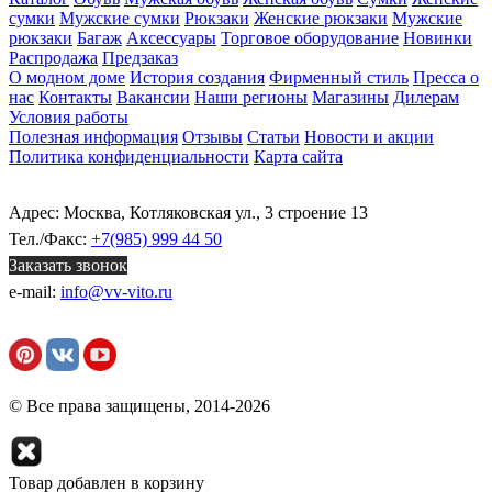
сумки
Мужские сумки
Рюкзаки
Женские рюкзаки
Мужские
рюкзаки
Багаж
Аксессуары
Торговое оборудование
Новинки
Распродажа
Предзаказ
О модном доме
История создания
Фирменный стиль
Пресса о
нас
Контакты
Вакансии
Наши регионы
Магазины
Дилерам
Условия работы
Полезная информация
Отзывы
Статьи
Новости и акции
Политика конфиденциальности
Карта сайта
Адрес: Москва, Котляковская ул., 3 строение 13
Тел./Факс:
+7(985) 999 44 50
Заказать звонок
e-mail:
info@vv-vito.ru
© Все права защищены, 2014-2026
Товар добавлен в корзину