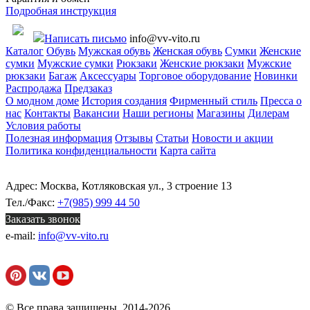
Подробная инструкция
Написать письмо
info@vv-vito.ru
Каталог
Обувь
Мужская обувь
Женская обувь
Сумки
Женские
сумки
Мужские сумки
Рюкзаки
Женские рюкзаки
Мужские
рюкзаки
Багаж
Аксессуары
Торговое оборудование
Новинки
Распродажа
Предзаказ
О модном доме
История создания
Фирменный стиль
Пресса о
нас
Контакты
Вакансии
Наши регионы
Магазины
Дилерам
Условия работы
Полезная информация
Отзывы
Статьи
Новости и акции
Политика конфиденциальности
Карта сайта
Адрес: Москва, Котляковская ул., 3 строение 13
Тел./Факс:
+7(985) 999 44 50
Заказать звонок
e-mail:
info@vv-vito.ru
© Все права защищены, 2014-2026