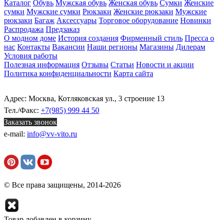
Каталог
Обувь
Мужская обувь
Женская обувь
Сумки
Женские
сумки
Мужские сумки
Рюкзаки
Женские рюкзаки
Мужские
рюкзаки
Багаж
Аксессуары
Торговое оборудование
Новинки
Распродажа
Предзаказ
О модном доме
История создания
Фирменный стиль
Пресса о
нас
Контакты
Вакансии
Наши регионы
Магазины
Дилерам
Условия работы
Полезная информация
Отзывы
Статьи
Новости и акции
Политика конфиденциальности
Карта сайта
Адрес: Москва, Котляковская ул., 3 строение 13
Тел./Факс:
+7(985) 999 44 50
Заказать звонок
e-mail:
info@vv-vito.ru
© Все права защищены, 2014-2026
Товар добавлен в корзину