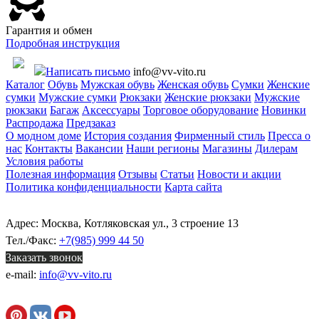
Гарантия и обмен
Подробная инструкция
Написать письмо
info@vv-vito.ru
Каталог
Обувь
Мужская обувь
Женская обувь
Сумки
Женские
сумки
Мужские сумки
Рюкзаки
Женские рюкзаки
Мужские
рюкзаки
Багаж
Аксессуары
Торговое оборудование
Новинки
Распродажа
Предзаказ
О модном доме
История создания
Фирменный стиль
Пресса о
нас
Контакты
Вакансии
Наши регионы
Магазины
Дилерам
Условия работы
Полезная информация
Отзывы
Статьи
Новости и акции
Политика конфиденциальности
Карта сайта
Адрес: Москва, Котляковская ул., 3 строение 13
Тел./Факс:
+7(985) 999 44 50
Заказать звонок
e-mail:
info@vv-vito.ru