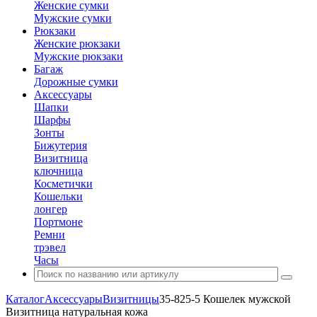
Женские сумки
Мужские сумки
Рюкзаки
Женские рюкзаки
Мужские рюкзаки
Багаж
Дорожные сумки
Аксессуары
Шапки
Шарфы
Зонты
Бижутерия
Визитница
ключница
Косметички
Кошельки
лонгер
Портмоне
Ремни
трэвел
Часы
Каталог
Аксессуары
Визитницы
35-825-5 Кошелек мужской
Визитница натуральная кожа