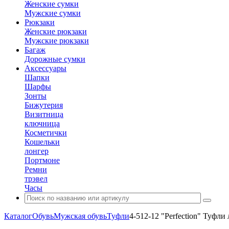
Женские сумки
Мужские сумки
Рюкзаки
Женские рюкзаки
Мужские рюкзаки
Багаж
Дорожные сумки
Аксессуары
Шапки
Шарфы
Зонты
Бижутерия
Визитница
ключница
Косметички
Кошельки
лонгер
Портмоне
Ремни
трэвел
Часы
Каталог
Обувь
Мужская обувь
Туфли
4-512-12 "Perfection" Туфли