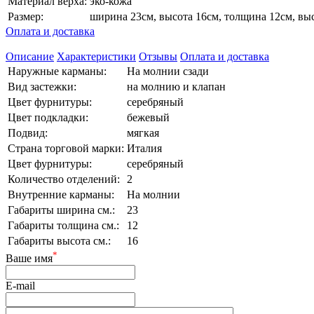
Материал верха:
эко-кожа
Размер:
ширина 23см, высота 16см, толщина 12см, вы
Оплата и доставка
Описание
Характеристики
Отзывы
Оплата и доставка
Наружные карманы:
На молнии сзади
Вид застежки:
на молнию и клапан
Цвет фурнитуры:
серебряный
Цвет подкладки:
бежевый
Подвид:
мягкая
Страна торговой марки:
Италия
Цвет фурнитуры:
серебряный
Количество отделений:
2
Внутренние карманы:
На молнии
Габариты ширина см.:
23
Габариты толщина см.:
12
Габариты высота см.:
16
*
Ваше имя
E-mail