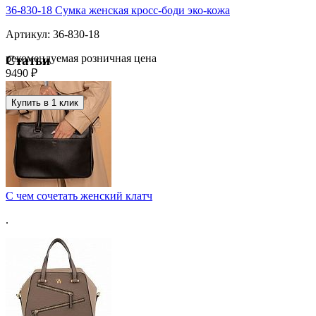
36-830-18 Сумка женская кросс-боди эко-кожа
Артикул: 36-830-18
рекомендуемая розничная цена
Статьи
9490 ₽
Купить в 1 клик
С чем сочетать женский клатч
.