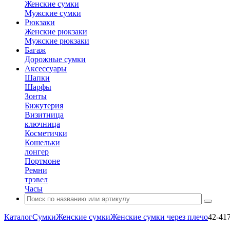
Женские сумки
Мужские сумки
Рюкзаки
Женские рюкзаки
Мужские рюкзаки
Багаж
Дорожные сумки
Аксессуары
Шапки
Шарфы
Зонты
Бижутерия
Визитница
ключница
Косметички
Кошельки
лонгер
Портмоне
Ремни
трэвел
Часы
Каталог
Сумки
Женские сумки
Женские сумки через плечо
42-41