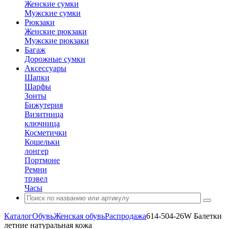
Женские сумки
Мужские сумки
Рюкзаки
Женские рюкзаки
Мужские рюкзаки
Багаж
Дорожные сумки
Аксессуары
Шапки
Шарфы
Зонты
Бижутерия
Визитница
ключница
Косметички
Кошельки
лонгер
Портмоне
Ремни
трэвел
Часы
Каталог
Обувь
Женская обувь
Распродажа
614-504-26W Балетки
летние натуральная кожа