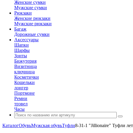
Женские сумки
Мужские сумки
Рюкзаки
Женские рюкзаки
Мужские рюкзаки
Багаж
Дорожные сумки
Аксессуары
Шапки
Шарфы
Зонты
Бижутерия
Визитница
ключница
Косметички
Кошельки
лонгер
Портмоне
Ремни
трэвел
Часы
Каталог
Обувь
Мужская обувь
Туфли
8-31-1 "Jillionaire" Туфли л