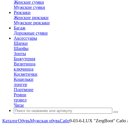
Женские сумки
Мужские сумки
Рюкзаки
Женские рюкзаки
Мужские рюкзаки
Багаж
Дорожные сумки
Аксессуары
Шапки
Шарфы
Зонты
Бижутерия
Визитница
ключница
Косметички
Кошельки
лонгер
Портмоне
Ремни
трэвел
Часы
Каталог
Обувь
Мужская обувь
Сабо
9-03-6-LUX "ZergBoot" Сабо 