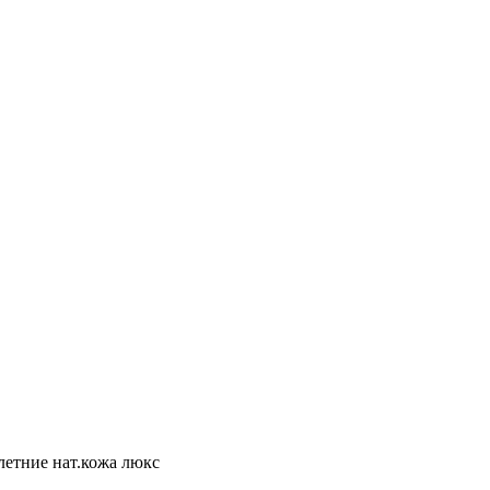
летние нат.кожа люкс