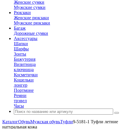
Женские сумки
Мужские сумки
Рюкзаки
Женские рюкзаки
Мужские рюкзаки
Багаж
Дорожные сумки
Аксессуары
Шапки
Шарфы
Зонты
Бижутерия
Визитница
ключница
Косметички
Кошельки
лонгер
Портмоне
Ремни
трэвел
Часы
Каталог
Обувь
Мужская обувь
Туфли
9-5181-1 Туфли летние
натуральная кожа