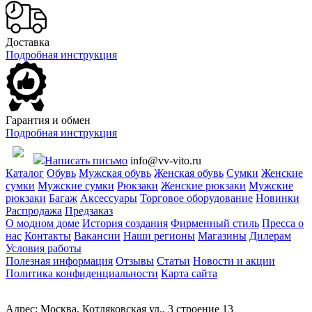
Доставка
Подробная инструкция
Гарантия и обмен
Подробная инструкция
Написать письмо
info@vv-vito.ru
Каталог
Обувь
Мужская обувь
Женская обувь
Сумки
Женские
сумки
Мужские сумки
Рюкзаки
Женские рюкзаки
Мужские
рюкзаки
Багаж
Аксессуары
Торговое оборудование
Новинки
Распродажа
Предзаказ
О модном доме
История создания
Фирменный стиль
Пресса о
нас
Контакты
Вакансии
Наши регионы
Магазины
Дилерам
Условия работы
Полезная информация
Отзывы
Статьи
Новости и акции
Политика конфиденциальности
Карта сайта
Адрес: Москва, Котляковская ул., 3 строение 13