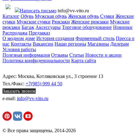
Написать письмо
info@vv-vito.ru
Каталог
Обувь
Мужская обувь
Женская обувь
Сумки
Женские
сумки
Мужские сумки
Рюкзаки
Женские рюкзаки
Мужские
рюкзаки
Багаж
Аксессуары
Торговое оборудование
Новинки
Распродажа
Предзаказ
О модном доме
История создания
Фирменный стиль
Пресса о
нас
Контакты
Вакансии
Наши регионы
Магазины
Дилерам
Условия работы
Полезная информация
Отзывы
Статьи
Новости и акции
Политика конфиденциальности
Карта сайта
Адрес: Москва, Котляковская ул., 3 строение 13
Тел./Факс:
+7(985) 999 44 50
Заказать звонок
e-mail:
info@vv-vito.ru
© Все права защищены, 2014-2026