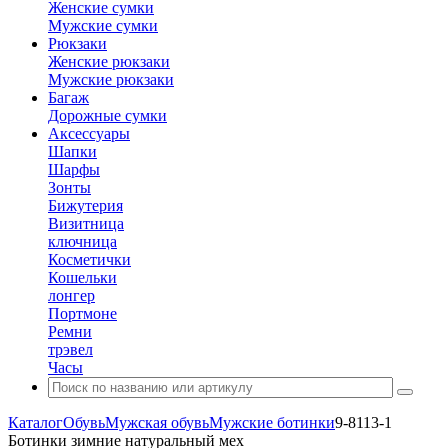
Женские сумки
Мужские сумки
Рюкзаки
Женские рюкзаки
Мужские рюкзаки
Багаж
Дорожные сумки
Аксессуары
Шапки
Шарфы
Зонты
Бижутерия
Визитница
ключница
Косметички
Кошельки
лонгер
Портмоне
Ремни
трэвел
Часы
Каталог
Обувь
Мужская обувь
Мужские ботинки
9-8113-1
Ботинки зимние натуральный мех