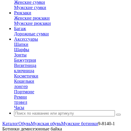
Женские сумки
Мужские сумки
Рюкзаки
Женские рюкзаки
Мужские рюкзаки
Багаж
Дорожные сумки
Аксессуары
Шапки
Шарфы
Зонты
Бижутерия
Визитница
ключница
Косметички
Кошельки
лонгер
Портмоне
Ремни
трэвел
Часы
Каталог
Обувь
Мужская обувь
Мужские ботинки
9-8140-1
Ботинки демисезонные байка