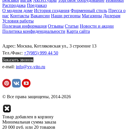
рюкзаки
Багаж
Аксессуары
Торговое оборудование
Новинки
Распродажа
Предзаказ
О модном доме
История создания
Фирменный стиль
Пресса о
нас
Контакты
Вакансии
Наши регионы
Магазины
Дилерам
Условия работы
Полезная информация
Отзывы
Статьи
Новости и акции
Политика конфиденциальности
Карта сайта
Адрес: Москва, Котляковская ул., 3 строение 13
Тел./Факс:
+7(985) 999 44 50
Заказать звонок
e-mail:
info@vv-vito.ru
© Все права защищены, 2014-2026
Товар добавлен в корзину
Минимальная сумма заказа
20 000 руб. или 20 товаров