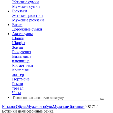
Женские сумки
Мужские сумки
Рюкзаки
Женские рюкзаки
Мужские рюкзаки
Багаж
Дорожные сумки
Аксессуары
Шапки
Шарфы
Зонты
Бижутерия
Визитница
ключница
Косметички
Кошельки
лонгер
Портмоне
Ремни
трэвел
Часы
Каталог
Обувь
Мужская обувь
Мужские ботинки
9-8171-1
Ботинки демисезонные байка