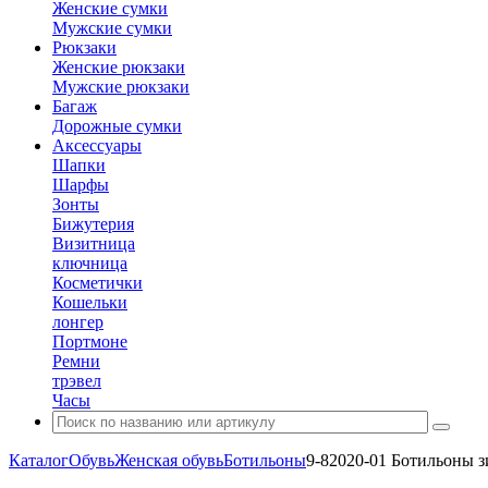
Женские сумки
Мужские сумки
Рюкзаки
Женские рюкзаки
Мужские рюкзаки
Багаж
Дорожные сумки
Аксессуары
Шапки
Шарфы
Зонты
Бижутерия
Визитница
ключница
Косметички
Кошельки
лонгер
Портмоне
Ремни
трэвел
Часы
Каталог
Обувь
Женская обувь
Ботильоны
9-82020-01 Ботильоны 