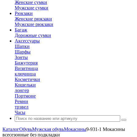
Женские сумки
Мужские сумки
Рюкзаки
Женские рюкзаки
Мужские рюкзаки
Багаж
Дорожные сумки
Аксессуары
Шапки
Шарфы
Зонты
Бижутерия
Визитница
ключница
Косметички
Кошельки
лонгер
Портмоне
Ремни
трэвел
Часы
Каталог
Обувь
Мужская обувь
Мокасины
9-931-1 Мокасины
всесезонные без подкладки