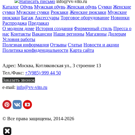
Написать письмо
info@vv-vito.ru
Каталог
Обувь
Мужская обувь
Женская обувь
Сумки
Женские
сумки
Мужские сумки
Рюкзаки
Женские рюкзаки
Мужские
рюкзаки
Багаж
Аксессуары
Торговое оборудование
Новинки
Распродажа
Предзаказ
О модном доме
История создания
Фирменный стиль
Пресса о
нас
Контакты
Вакансии
Наши регионы
Магазины
Дилерам
Условия работы
Полезная информация
Отзывы
Статьи
Новости и акции
Политика конфиденциальности
Карта сайта
Адрес: Москва, Котляковская ул., 3 строение 13
Тел./Факс:
+7(985) 999 44 50
Заказать звонок
e-mail:
info@vv-vito.ru
© Все права защищены, 2014-2026