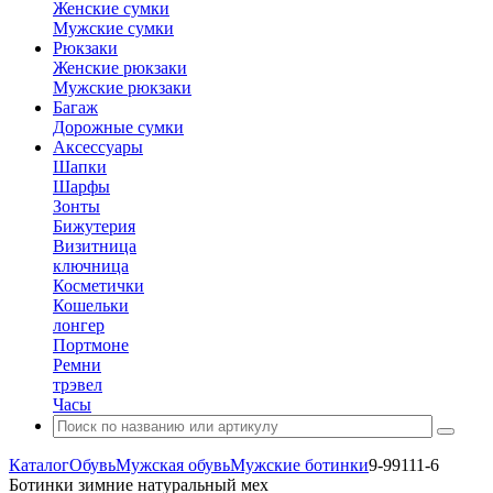
Женские сумки
Мужские сумки
Рюкзаки
Женские рюкзаки
Мужские рюкзаки
Багаж
Дорожные сумки
Аксессуары
Шапки
Шарфы
Зонты
Бижутерия
Визитница
ключница
Косметички
Кошельки
лонгер
Портмоне
Ремни
трэвел
Часы
Каталог
Обувь
Мужская обувь
Мужские ботинки
9-99111-6
Ботинки зимние натуральный мех