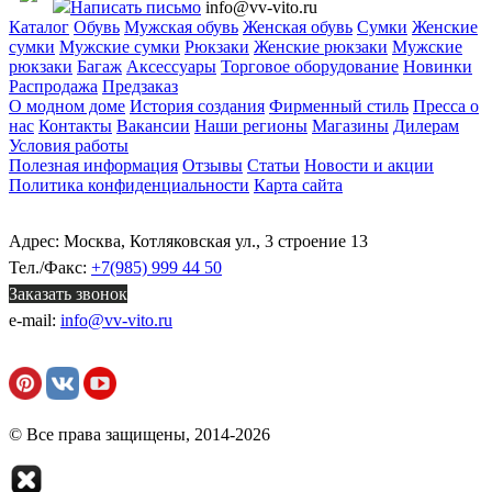
Написать письмо
info@vv-vito.ru
Каталог
Обувь
Мужская обувь
Женская обувь
Сумки
Женские
сумки
Мужские сумки
Рюкзаки
Женские рюкзаки
Мужские
рюкзаки
Багаж
Аксессуары
Торговое оборудование
Новинки
Распродажа
Предзаказ
О модном доме
История создания
Фирменный стиль
Пресса о
нас
Контакты
Вакансии
Наши регионы
Магазины
Дилерам
Условия работы
Полезная информация
Отзывы
Статьи
Новости и акции
Политика конфиденциальности
Карта сайта
Адрес: Москва, Котляковская ул., 3 строение 13
Тел./Факс:
+7(985) 999 44 50
Заказать звонок
e-mail:
info@vv-vito.ru
© Все права защищены, 2014-2026