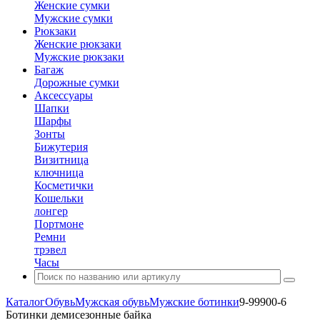
Женские сумки
Мужские сумки
Рюкзаки
Женские рюкзаки
Мужские рюкзаки
Багаж
Дорожные сумки
Аксессуары
Шапки
Шарфы
Зонты
Бижутерия
Визитница
ключница
Косметички
Кошельки
лонгер
Портмоне
Ремни
трэвел
Часы
Каталог
Обувь
Мужская обувь
Мужские ботинки
9-99900-6
Ботинки демисезонные байка