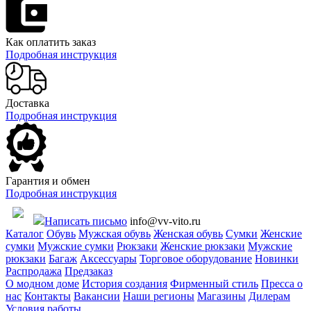
Как оплатить заказ
Подробная инструкция
Доставка
Подробная инструкция
Гарантия и обмен
Подробная инструкция
Написать письмо
info@vv-vito.ru
Каталог
Обувь
Мужская обувь
Женская обувь
Сумки
Женские
сумки
Мужские сумки
Рюкзаки
Женские рюкзаки
Мужские
рюкзаки
Багаж
Аксессуары
Торговое оборудование
Новинки
Распродажа
Предзаказ
О модном доме
История создания
Фирменный стиль
Пресса о
нас
Контакты
Вакансии
Наши регионы
Магазины
Дилерам
Условия работы