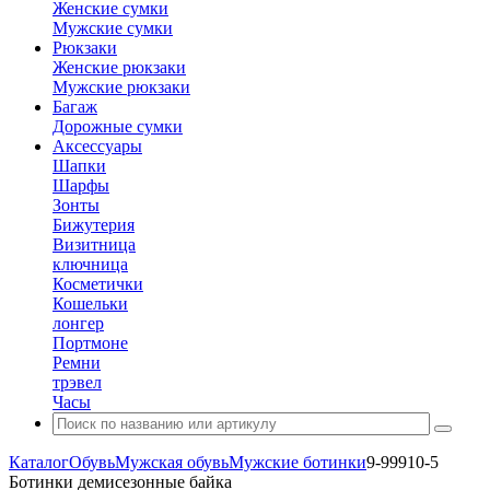
Женские сумки
Мужские сумки
Рюкзаки
Женские рюкзаки
Мужские рюкзаки
Багаж
Дорожные сумки
Аксессуары
Шапки
Шарфы
Зонты
Бижутерия
Визитница
ключница
Косметички
Кошельки
лонгер
Портмоне
Ремни
трэвел
Часы
Каталог
Обувь
Мужская обувь
Мужские ботинки
9-99910-5
Ботинки демисезонные байка