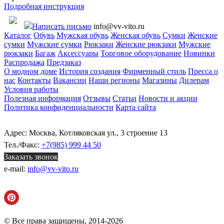
Подробная инструкция
Написать письмо
info@vv-vito.ru
Каталог
Обувь
Мужская обувь
Женская обувь
Сумки
Женские
сумки
Мужские сумки
Рюкзаки
Женские рюкзаки
Мужские
рюкзаки
Багаж
Аксессуары
Торговое оборудование
Новинки
Распродажа
Предзаказ
О модном доме
История создания
Фирменный стиль
Пресса о
нас
Контакты
Вакансии
Наши регионы
Магазины
Дилерам
Условия работы
Полезная информация
Отзывы
Статьи
Новости и акции
Политика конфиденциальности
Карта сайта
Адрес: Москва, Котляковская ул., 3 строение 13
Тел./Факс:
+7(985) 999 44 50
Заказать звонок
e-mail:
info@vv-vito.ru
© Все права защищены, 2014-2026