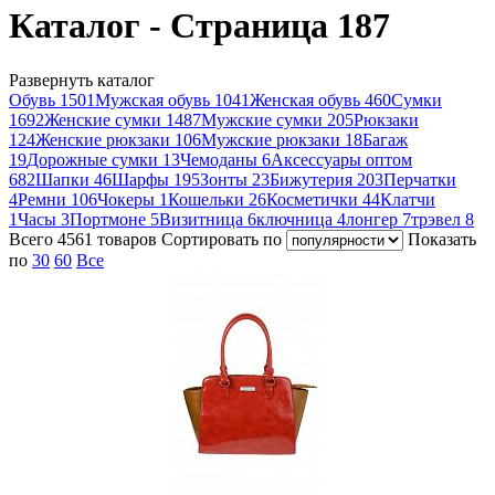
Каталог - Страница 187
Развернуть каталог
Обувь
1501
Мужская обувь
1041
Женская обувь
460
Сумки
1692
Женские сумки
1487
Мужские сумки
205
Рюкзаки
124
Женские рюкзаки
106
Мужские рюкзаки
18
Багаж
19
Дорожные сумки
13
Чемоданы
6
Аксессуары оптом
682
Шапки
46
Шарфы
195
Зонты
23
Бижутерия
203
Перчатки
4
Ремни
106
Чокеры
1
Кошельки
26
Косметички
44
Клатчи
1
Часы
3
Портмоне
5
Визитница
6
ключница
4
лонгер
7
трэвел
8
Всего
4561
товаров
Cортировать по
Показать
по
30
60
Все