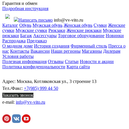
Гарантия и обмен
Подробная инструкция
Написать письмо
info@vv-vito.ru
Каталог
Обувь
Мужская обувь
Женская обувь
Сумки
Женские
сумки
Мужские сумки
Рюкзаки
Женские рюкзаки
Мужские
рюкзаки
Багаж
Аксессуары
Торговое оборудование
Новинки
Распродажа
Предзаказ
О модном доме
История создания
Фирменный стиль
Пресса о
нас
Контакты
Вакансии
Наши регионы
Магазины
Дилерам
Условия работы
Полезная информация
Отзывы
Статьи
Новости и акции
Политика конфиденциальности
Карта сайта
Адрес: Москва, Котляковская ул., 3 строение 13
Тел./Факс:
+7(985) 999 44 50
Заказать звонок
e-mail:
info@vv-vito.ru