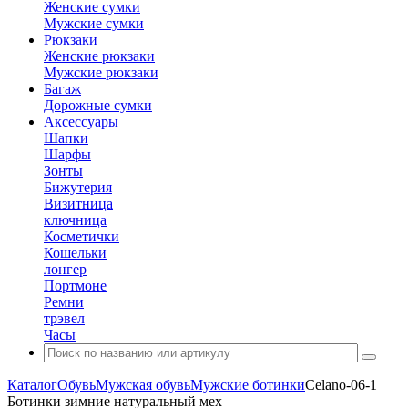
Женские сумки
Мужские сумки
Рюкзаки
Женские рюкзаки
Мужские рюкзаки
Багаж
Дорожные сумки
Аксессуары
Шапки
Шарфы
Зонты
Бижутерия
Визитница
ключница
Косметички
Кошельки
лонгер
Портмоне
Ремни
трэвел
Часы
Каталог
Обувь
Мужская обувь
Мужские ботинки
Celano-06-1
Ботинки зимние натуральный мех