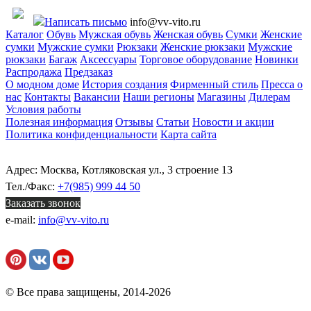
Написать письмо
info@vv-vito.ru
Каталог
Обувь
Мужская обувь
Женская обувь
Сумки
Женские
сумки
Мужские сумки
Рюкзаки
Женские рюкзаки
Мужские
рюкзаки
Багаж
Аксессуары
Торговое оборудование
Новинки
Распродажа
Предзаказ
О модном доме
История создания
Фирменный стиль
Пресса о
нас
Контакты
Вакансии
Наши регионы
Магазины
Дилерам
Условия работы
Полезная информация
Отзывы
Статьи
Новости и акции
Политика конфиденциальности
Карта сайта
Адрес: Москва, Котляковская ул., 3 строение 13
Тел./Факс:
+7(985) 999 44 50
Заказать звонок
e-mail:
info@vv-vito.ru
© Все права защищены, 2014-2026