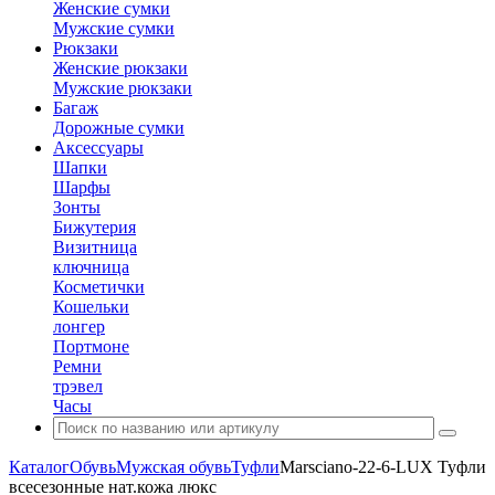
Женские сумки
Мужские сумки
Рюкзаки
Женские рюкзаки
Мужские рюкзаки
Багаж
Дорожные сумки
Аксессуары
Шапки
Шарфы
Зонты
Бижутерия
Визитница
ключница
Косметички
Кошельки
лонгер
Портмоне
Ремни
трэвел
Часы
Каталог
Обувь
Мужская обувь
Туфли
Marsciano-22-6-LUX Туфли
всесезонные нат.кожа люкс