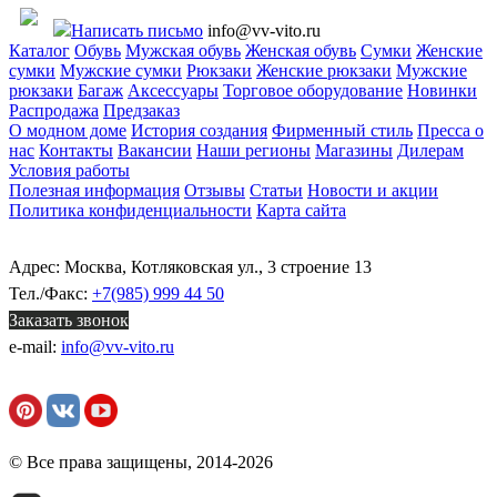
Написать письмо
info@vv-vito.ru
Каталог
Обувь
Мужская обувь
Женская обувь
Сумки
Женские
сумки
Мужские сумки
Рюкзаки
Женские рюкзаки
Мужские
рюкзаки
Багаж
Аксессуары
Торговое оборудование
Новинки
Распродажа
Предзаказ
О модном доме
История создания
Фирменный стиль
Пресса о
нас
Контакты
Вакансии
Наши регионы
Магазины
Дилерам
Условия работы
Полезная информация
Отзывы
Статьи
Новости и акции
Политика конфиденциальности
Карта сайта
Адрес: Москва, Котляковская ул., 3 строение 13
Тел./Факс:
+7(985) 999 44 50
Заказать звонок
e-mail:
info@vv-vito.ru
© Все права защищены, 2014-2026