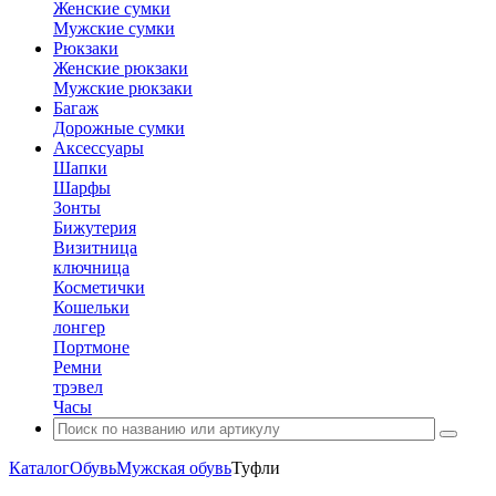
Женские сумки
Мужские сумки
Рюкзаки
Женские рюкзаки
Мужские рюкзаки
Багаж
Дорожные сумки
Аксессуары
Шапки
Шарфы
Зонты
Бижутерия
Визитница
ключница
Косметички
Кошельки
лонгер
Портмоне
Ремни
трэвел
Часы
Каталог
Обувь
Мужская обувь
Туфли