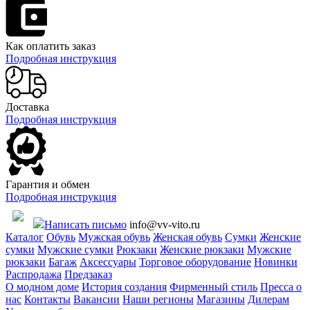
Как оплатить заказ
Подробная инструкция
Доставка
Подробная инструкция
Гарантия и обмен
Подробная инструкция
Написать письмо
info@vv-vito.ru
Каталог
Обувь
Мужская обувь
Женская обувь
Сумки
Женские
сумки
Мужские сумки
Рюкзаки
Женские рюкзаки
Мужские
рюкзаки
Багаж
Аксессуары
Торговое оборудование
Новинки
Распродажа
Предзаказ
О модном доме
История создания
Фирменный стиль
Пресса о
нас
Контакты
Вакансии
Наши регионы
Магазины
Дилерам