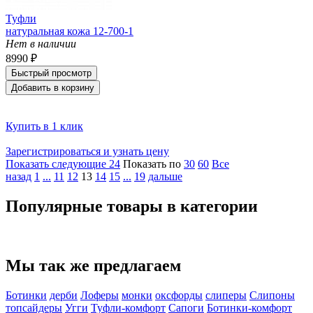
Туфли
натуральная кожа 12-700-1
Нет в наличии
8990 ₽
Быстрый просмотр
Добавить в корзину
Купить в 1 клик
Зарегистрироваться и узнать цену
Показать следующие 24
Показать по
30
60
Все
назад
1
...
11
12
13
14
15
...
19
дальше
Популярные товары в категории
Мы так же предлагаем
Ботинки
дерби
Лоферы
монки
оксфорды
слиперы
Слипоны
топсайдеры
Угги
Туфли-комфорт
Сапоги
Ботинки-комфорт