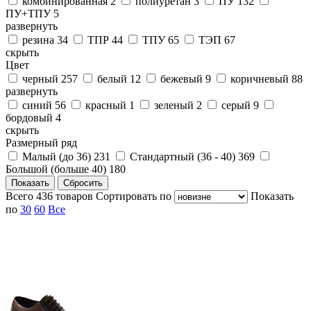
комбинированная
2
полиуретан
3
ПУ
132
ПУ+ТПУ
5
развернуть
резина
34
ТПР
44
ТПУ
65
ТЭП
67
скрыть
Цвет
черный
257
белый
12
бежевый
9
коричневый
88
развернуть
синий
56
красный
1
зеленый
2
серый
9
бордовый
4
скрыть
Размерный ряд
Малый (до 36)
231
Стандартный (36 - 40)
369
Большой (больше 40)
180
Всего
436
товаров
Cортировать по
Показать
по
30
60
Все