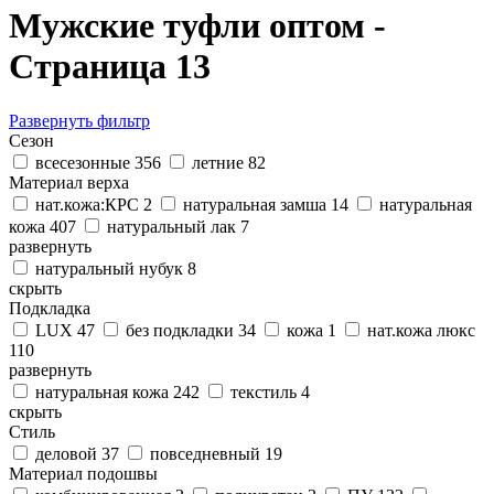
Мужские туфли оптом -
Страница 13
Развернуть фильтр
Сезон
всесезонные
356
летние
82
Материал верха
нат.кожа:КРС
2
натуральная замша
14
натуральная
кожа
407
натуральный лак
7
развернуть
натуральный нубук
8
скрыть
Подкладка
LUX
47
без подкладки
34
кожа
1
нат.кожа люкс
110
развернуть
натуральная кожа
242
текстиль
4
скрыть
Стиль
деловой
37
повседневный
19
Материал подошвы