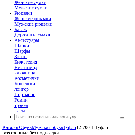
Женские сумки
Мужские сумки
Рюкзаки
Женские рюкзаки
Мужские рюкзаки
Багаж
Дорожные сумки
Аксессуары
Шапки
Шарфы
Зонты
Бижутерия
Визитница
ключница
Косметички
Кошельки
лонгер
Портмоне
Ремни
трэвел
Часы
Каталог
Обувь
Мужская обувь
Туфли
12-700-1 Туфли
всесезонные без подкладки