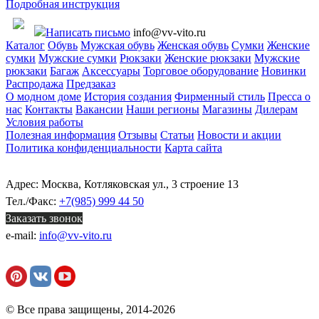
Подробная инструкция
Написать письмо
info@vv-vito.ru
Каталог
Обувь
Мужская обувь
Женская обувь
Сумки
Женские
сумки
Мужские сумки
Рюкзаки
Женские рюкзаки
Мужские
рюкзаки
Багаж
Аксессуары
Торговое оборудование
Новинки
Распродажа
Предзаказ
О модном доме
История создания
Фирменный стиль
Пресса о
нас
Контакты
Вакансии
Наши регионы
Магазины
Дилерам
Условия работы
Полезная информация
Отзывы
Статьи
Новости и акции
Политика конфиденциальности
Карта сайта
Адрес: Москва, Котляковская ул., 3 строение 13
Тел./Факс:
+7(985) 999 44 50
Заказать звонок
e-mail:
info@vv-vito.ru
© Все права защищены, 2014-2026