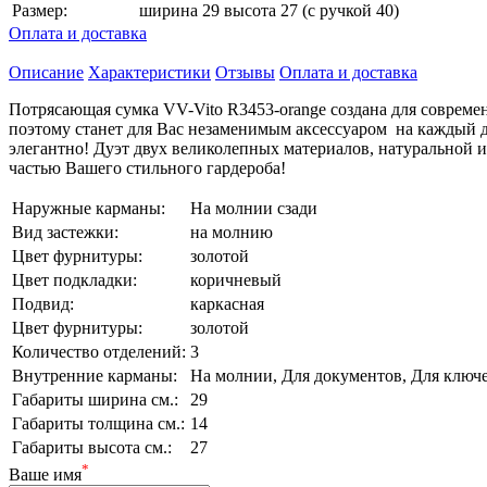
Размер:
ширина 29 высота 27 (с ручкой 40)
Оплата и доставка
Описание
Характеристики
Отзывы
Оплата и доставка
Потрясающая сумка VV-Vito R3453-orange создана для совреме
поэтому станет для Вас незаменимым аксессуаром на каждый де
элегантно! Дуэт двух великолепных материалов, натуральной и
частью Вашего стильного гардероба!
Наружные карманы:
На молнии сзади
Вид застежки:
на молнию
Цвет фурнитуры:
золотой
Цвет подкладки:
коричневый
Подвид:
каркасная
Цвет фурнитуры:
золотой
Количество отделений:
3
Внутренние карманы:
На молнии, Для документов, Для ключе
Габариты ширина см.:
29
Габариты толщина см.:
14
Габариты высота см.:
27
*
Ваше имя