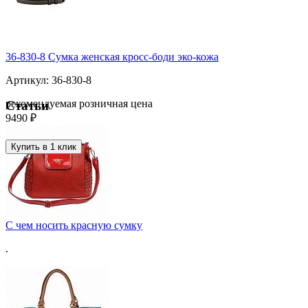
36-830-8 Сумка женская кросс-боди эко-кожа
Артикул: 36-830-8
рекомендуемая розничная цена
Статьи
9490 ₽
Купить в 1 клик
C чем носить красную сумку
.