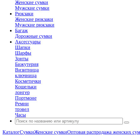
Женские сумки
Мужские сумки
Рюкзаки
Женские рюкзаки
Мужские рюкзаки
Багаж
Дорожные сумки
Аксессуары
Шапки
Шарфы
Зонты
Бижутерия
Визитница
ключница
Косметички
Кошельки
лонгер
Портмоне
Ремни
трэвел
Часы
Каталог
Сумки
Женские сумки
Оптовая распродажа женских су