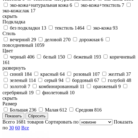
эко-кожа+натуральная кожа
6
эко-кожа+текстиль
7
эко-кожа:лак
17
скрыть
Подкладка
без подкладки
13
текстиль
1464
эко-кожа
93
Стиль
вечерний
29
деловой
270
дорожная
6
повседневный
1059
Цвет
черный
406
белый
150
бежевый
193
коричневый
161
развернуть
синий
184
красный
64
розовый
107
желтый
37
зеленый
114
серый
94
бордовый
67
голубой
48
золотой
7
комбинированный
11
оранжевый
9
серебряный
19
фиолетовый
10
скрыть
Размер
Большая
236
Малая
612
Средняя
816
Всего
1681
товаров
Cортировать по
Показать
по
30
60
Все