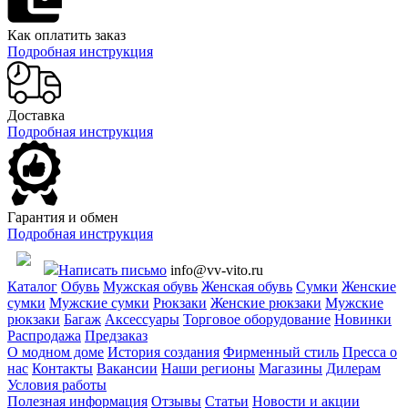
Как оплатить заказ
Подробная инструкция
Доставка
Подробная инструкция
Гарантия и обмен
Подробная инструкция
Написать письмо
info@vv-vito.ru
Каталог
Обувь
Мужская обувь
Женская обувь
Сумки
Женские
сумки
Мужские сумки
Рюкзаки
Женские рюкзаки
Мужские
рюкзаки
Багаж
Аксессуары
Торговое оборудование
Новинки
Распродажа
Предзаказ
О модном доме
История создания
Фирменный стиль
Пресса о
нас
Контакты
Вакансии
Наши регионы
Магазины
Дилерам
Условия работы
Полезная информация
Отзывы
Статьи
Новости и акции