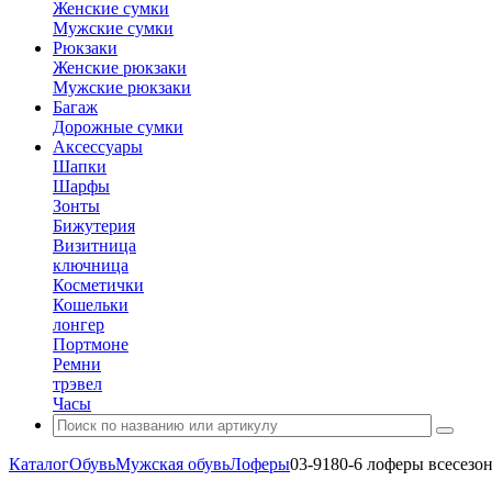
Женские сумки
Мужские сумки
Рюкзаки
Женские рюкзаки
Мужские рюкзаки
Багаж
Дорожные сумки
Аксессуары
Шапки
Шарфы
Зонты
Бижутерия
Визитница
ключница
Косметички
Кошельки
лонгер
Портмоне
Ремни
трэвел
Часы
Каталог
Обувь
Мужская обувь
Лоферы
03-9180-6 лоферы всесезо