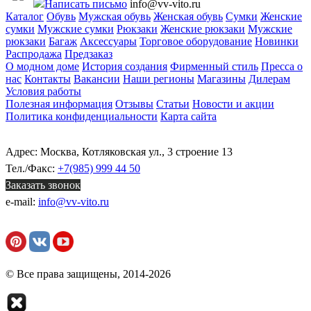
Написать письмо
info@vv-vito.ru
Каталог
Обувь
Мужская обувь
Женская обувь
Сумки
Женские
сумки
Мужские сумки
Рюкзаки
Женские рюкзаки
Мужские
рюкзаки
Багаж
Аксессуары
Торговое оборудование
Новинки
Распродажа
Предзаказ
О модном доме
История создания
Фирменный стиль
Пресса о
нас
Контакты
Вакансии
Наши регионы
Магазины
Дилерам
Условия работы
Полезная информация
Отзывы
Статьи
Новости и акции
Политика конфиденциальности
Карта сайта
Адрес: Москва, Котляковская ул., 3 строение 13
Тел./Факс:
+7(985) 999 44 50
Заказать звонок
e-mail:
info@vv-vito.ru
© Все права защищены, 2014-2026