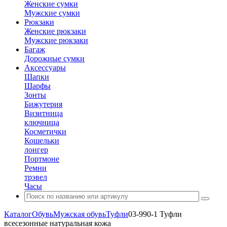
Женские сумки
Мужские сумки
Рюкзаки
Женские рюкзаки
Мужские рюкзаки
Багаж
Дорожные сумки
Аксессуары
Шапки
Шарфы
Зонты
Бижутерия
Визитница
ключница
Косметички
Кошельки
лонгер
Портмоне
Ремни
трэвел
Часы
Каталог
Обувь
Мужская обувь
Туфли
03-990-1 Туфли
всесезонные натуральная кожа