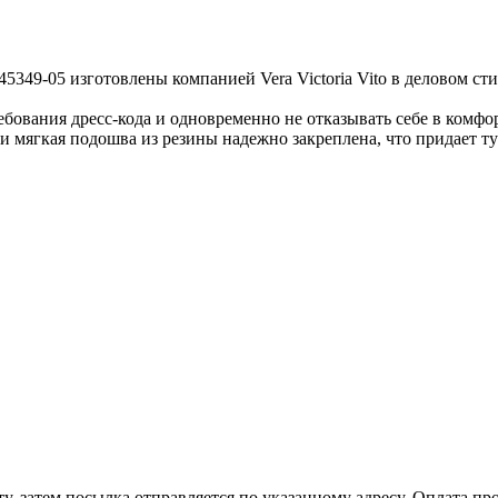
-45349-05 изготовлены компанией Vera Victoria Vito в деловом с
ебования дресс-кода и одновременно не отказывать себе в комфо
 мягкая подошва из резины надежно закреплена, что придает ту
, затем посылка отправляется по указанному адресу. Оплата про