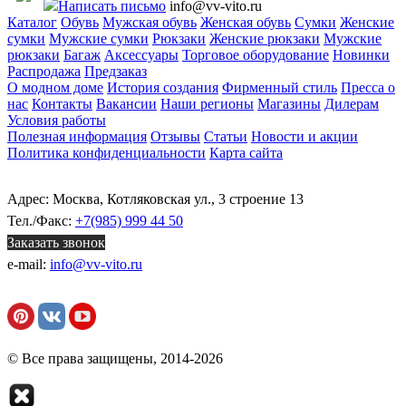
Написать письмо
info@vv-vito.ru
Каталог
Обувь
Мужская обувь
Женская обувь
Сумки
Женские
сумки
Мужские сумки
Рюкзаки
Женские рюкзаки
Мужские
рюкзаки
Багаж
Аксессуары
Торговое оборудование
Новинки
Распродажа
Предзаказ
О модном доме
История создания
Фирменный стиль
Пресса о
нас
Контакты
Вакансии
Наши регионы
Магазины
Дилерам
Условия работы
Полезная информация
Отзывы
Статьи
Новости и акции
Политика конфиденциальности
Карта сайта
Адрес: Москва, Котляковская ул., 3 строение 13
Тел./Факс:
+7(985) 999 44 50
Заказать звонок
e-mail:
info@vv-vito.ru
© Все права защищены, 2014-2026