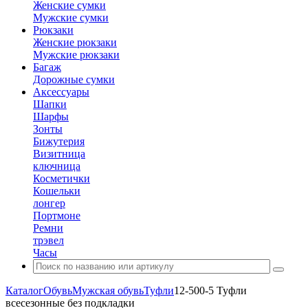
Женские сумки
Мужские сумки
Рюкзаки
Женские рюкзаки
Мужские рюкзаки
Багаж
Дорожные сумки
Аксессуары
Шапки
Шарфы
Зонты
Бижутерия
Визитница
ключница
Косметички
Кошельки
лонгер
Портмоне
Ремни
трэвел
Часы
Каталог
Обувь
Мужская обувь
Туфли
12-500-5 Туфли
всесезонные без подкладки