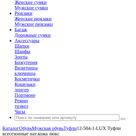
Женские сумки
Мужские сумки
Рюкзаки
Женские рюкзаки
Мужские рюкзаки
Багаж
Дорожные сумки
Аксессуары
Шапки
Шарфы
Зонты
Бижутерия
Визитница
ключница
Косметички
Кошельки
лонгер
Портмоне
Ремни
трэвел
Часы
Каталог
Обувь
Мужская обувь
Туфли
12-504-1-LUX Туфли
всесезонные нат.кожа люкс