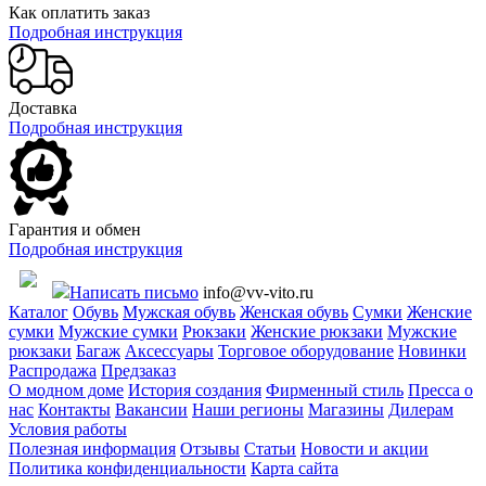
Как оплатить заказ
Подробная инструкция
Доставка
Подробная инструкция
Гарантия и обмен
Подробная инструкция
Написать письмо
info@vv-vito.ru
Каталог
Обувь
Мужская обувь
Женская обувь
Сумки
Женские
сумки
Мужские сумки
Рюкзаки
Женские рюкзаки
Мужские
рюкзаки
Багаж
Аксессуары
Торговое оборудование
Новинки
Распродажа
Предзаказ
О модном доме
История создания
Фирменный стиль
Пресса о
нас
Контакты
Вакансии
Наши регионы
Магазины
Дилерам
Условия работы
Полезная информация
Отзывы
Статьи
Новости и акции
Политика конфиденциальности
Карта сайта