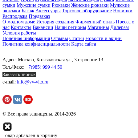
сумки
Мужские сумки
Рюкзаки
Женские рюкзаки
Мужские
рюкзаки
Багаж
Аксессуары
Торговое оборудование
Новинки
Распродажа
Предзаказ
О модном доме
История создания
Фирменный стиль
Пресса о
нас
Контакты
Вакансии
Наши регионы
Магазины
Дилерам
Условия работы
Полезная информация
Отзывы
Статьи
Новости и акции
Политика конфиденциальности
Карта сайта
Адрес: Москва, Котляковская ул., 3 строение 13
Тел./Факс:
+7(985) 999 44 50
Заказать звонок
e-mail:
info@vv-vito.ru
© Все права защищены, 2014-2026
Товар добавлен в корзину