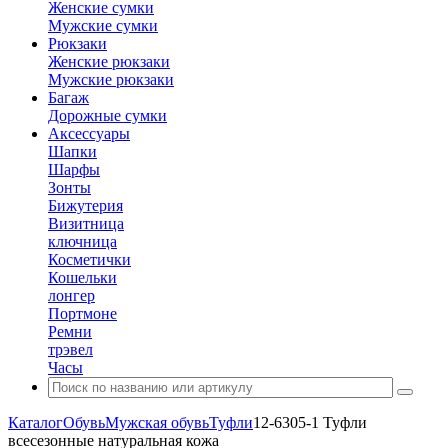
Женские сумки
Мужские сумки
Рюкзаки
Женские рюкзаки
Мужские рюкзаки
Багаж
Дорожные сумки
Аксессуары
Шапки
Шарфы
Зонты
Бижутерия
Визитница
ключница
Косметички
Кошельки
лонгер
Портмоне
Ремни
трэвел
Часы
Каталог
Обувь
Мужская обувь
Туфли
12-6305-1 Туфли
всесезонные натуральная кожа