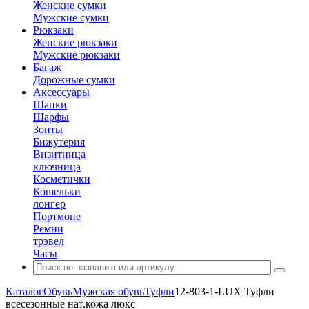
Женские сумки
Мужские сумки
Рюкзаки
Женские рюкзаки
Мужские рюкзаки
Багаж
Дорожные сумки
Аксессуары
Шапки
Шарфы
Зонты
Бижутерия
Визитница
ключница
Косметички
Кошельки
лонгер
Портмоне
Ремни
трэвел
Часы
Каталог
Обувь
Мужская обувь
Туфли
12-803-1-LUX Туфли
всесезонные нат.кожа люкс