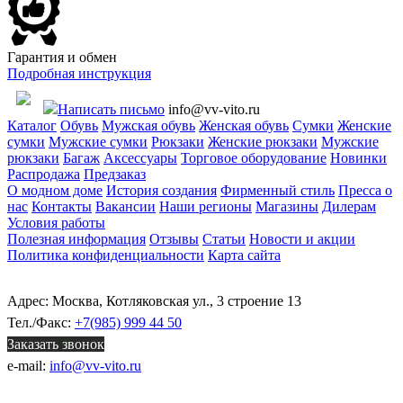
Гарантия и обмен
Подробная инструкция
Написать письмо
info@vv-vito.ru
Каталог
Обувь
Мужская обувь
Женская обувь
Сумки
Женские
сумки
Мужские сумки
Рюкзаки
Женские рюкзаки
Мужские
рюкзаки
Багаж
Аксессуары
Торговое оборудование
Новинки
Распродажа
Предзаказ
О модном доме
История создания
Фирменный стиль
Пресса о
нас
Контакты
Вакансии
Наши регионы
Магазины
Дилерам
Условия работы
Полезная информация
Отзывы
Статьи
Новости и акции
Политика конфиденциальности
Карта сайта
Адрес: Москва, Котляковская ул., 3 строение 13
Тел./Факс:
+7(985) 999 44 50
Заказать звонок
e-mail:
info@vv-vito.ru