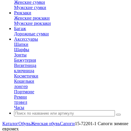
Женские сумки
Мужские сумки
Рюкзаки
Женские рюкзаки
Мужские рюкзаки
Багаж
Дорожные сумки
Аксессуары
Шапки
Шарфы
Зонты
Бижутерия
Визитница
ключница
Косметички
Кошельки
лонгер
Портмоне
Ремни
трэвел
Часы
Каталог
Обувь
Женская обувь
Сапоги
15-72201-1 Сапоги зимние
евромех