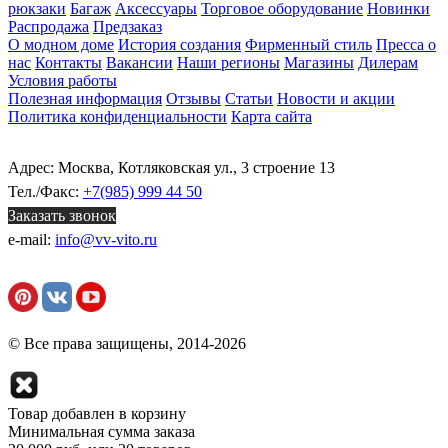
рюкзаки
Багаж
Аксессуары
Торговое оборудование
Новинки
Распродажа
Предзаказ
О модном доме
История создания
Фирменный стиль
Пресса о
нас
Контакты
Вакансии
Наши регионы
Магазины
Дилерам
Условия работы
Полезная информация
Отзывы
Статьи
Новости и акции
Политика конфиденциальности
Карта сайта
Адрес: Москва, Котляковская ул., 3 строение 13
Тел./Факс:
+7(985) 999 44 50
Заказать звонок
e-mail:
info@vv-vito.ru
© Все права защищены, 2014-2026
Товар добавлен в корзину
Минимальная сумма заказа