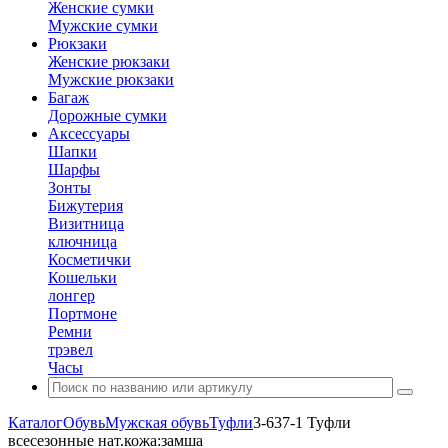
Женские сумки
Мужские сумки
Рюкзаки
Женские рюкзаки
Мужские рюкзаки
Багаж
Дорожные сумки
Аксессуары
Шапки
Шарфы
Зонты
Бижутерия
Визитница
ключница
Косметички
Кошельки
лонгер
Портмоне
Ремни
трэвел
Часы
Каталог
Обувь
Мужская обувь
Туфли
3-637-1 Туфли
всесезонные нат.кожа:замша