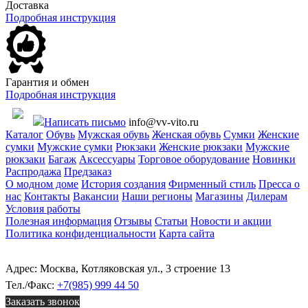
Доставка
Подробная инструкция
Гарантия и обмен
Подробная инструкция
Написать письмо
info@vv-vito.ru
Каталог
Обувь
Мужская обувь
Женская обувь
Сумки
Женские
сумки
Мужские сумки
Рюкзаки
Женские рюкзаки
Мужские
рюкзаки
Багаж
Аксессуары
Торговое оборудование
Новинки
Распродажа
Предзаказ
О модном доме
История создания
Фирменный стиль
Пресса о
нас
Контакты
Вакансии
Наши регионы
Магазины
Дилерам
Условия работы
Полезная информация
Отзывы
Статьи
Новости и акции
Политика конфиденциальности
Карта сайта
Адрес: Москва, Котляковская ул., 3 строение 13
Тел./Факс:
+7(985) 999 44 50
Заказать звонок