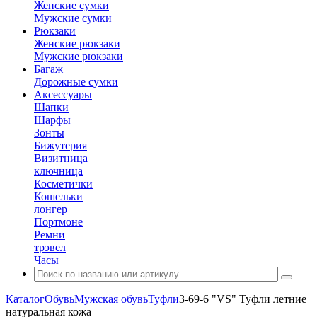
Женские сумки
Мужские сумки
Рюкзаки
Женские рюкзаки
Мужские рюкзаки
Багаж
Дорожные сумки
Аксессуары
Шапки
Шарфы
Зонты
Бижутерия
Визитница
ключница
Косметички
Кошельки
лонгер
Портмоне
Ремни
трэвел
Часы
Каталог
Обувь
Мужская обувь
Туфли
3-69-6 "VS" Туфли летние
натуральная кожа