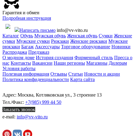
Гарантия и обмен
Подробная инструкция
Написать письмо
info@vv-vito.ru
Каталог
Обувь
Мужская обувь
Женская обувь
Сумки
Женские
сумки
Мужские сумки
Рюкзаки
Женские рюкзаки
Мужские
рюкзаки
Багаж
Аксессуары
Торговое оборудование
Новинки
Распродажа
Предзаказ
О модном доме
История создания
Фирменный стиль
Пресса о
нас
Контакты
Вакансии
Наши регионы
Магазины
Дилерам
Условия работы
Полезная информация
Отзывы
Статьи
Новости и акции
Политика конфиденциальности
Карта сайта
Адрес: Москва, Котляковская ул., 3 строение 13
Тел./Факс:
+7(985) 999 44 50
Заказать звонок
e-mail:
info@vv-vito.ru