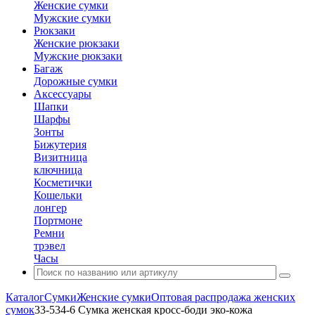
Женские сумки
Мужские сумки
Рюкзаки
Женские рюкзаки
Мужские рюкзаки
Багаж
Дорожные сумки
Аксессуары
Шапки
Шарфы
Зонты
Бижутерия
Визитница
ключница
Косметички
Кошельки
лонгер
Портмоне
Ремни
трэвел
Часы
Каталог
Сумки
Женские сумки
Оптовая распродажа женских
сумок
33-534-6 Сумка женская кросс-боди эко-кожа