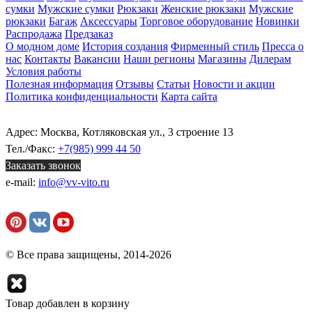
сумки
Мужские сумки
Рюкзаки
Женские рюкзаки
Мужские
рюкзаки
Багаж
Аксессуары
Торговое оборудование
Новинки
Распродажа
Предзаказ
О модном доме
История создания
Фирменный стиль
Пресса о
нас
Контакты
Вакансии
Наши регионы
Магазины
Дилерам
Условия работы
Полезная информация
Отзывы
Статьи
Новости и акции
Политика конфиденциальности
Карта сайта
Адрес: Москва, Котляковская ул., 3 строение 13
Тел./Факс:
+7(985) 999 44 50
Заказать звонок
e-mail:
info@vv-vito.ru
© Все права защищены, 2014-2026
Товар добавлен в корзину