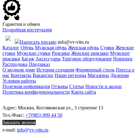
Гарантия и обмен
Подробная инструкция
Написать письмо
info@vv-vito.ru
Каталог
Обувь
Мужская обувь
Женская обувь
Сумки
Женские
сумки
Мужские сумки
Рюкзаки
Женские рюкзаки
Мужские
рюкзаки
Багаж
Аксессуары
Торговое оборудование
Новинки
Распродажа
Предзаказ
О модном доме
История создания
Фирменный стиль
Пресса о
нас
Контакты
Вакансии
Наши регионы
Магазины
Дилерам
Условия работы
Полезная информация
Отзывы
Статьи
Новости и акции
Политика конфиденциальности
Карта сайта
Адрес: Москва, Котляковская ул., 3 строение 13
Тел./Факс:
+7(985) 999 44 50
Заказать звонок
e-mail:
info@vv-vito.ru