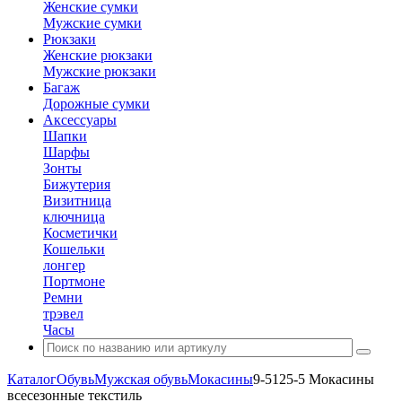
Женские сумки
Мужские сумки
Рюкзаки
Женские рюкзаки
Мужские рюкзаки
Багаж
Дорожные сумки
Аксессуары
Шапки
Шарфы
Зонты
Бижутерия
Визитница
ключница
Косметички
Кошельки
лонгер
Портмоне
Ремни
трэвел
Часы
Каталог
Обувь
Мужская обувь
Мокасины
9-5125-5 Мокасины
всесезонные текстиль