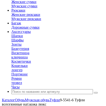
Женские сумки
Мужские сумки
Рюкзаки
Женские рюкзаки
Мужские рюкзаки
Багаж
Дорожные сумки
Аксессуары
Шапки
Шарфы
Зонты
Бижутерия
Визитница
ключница
Косметички
Кошельки
лонгер
Портмоне
Ремни
трэвел
Часы
Каталог
Обувь
Мужская обувь
Туфли
9-5541-6 Туфли
всесезонные нат.кожа люкс