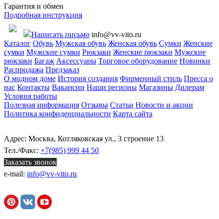
Гарантия и обмен
Подробная инструкция
Написать письмо
info@vv-vito.ru
Каталог
Обувь
Мужская обувь
Женская обувь
Сумки
Женские
сумки
Мужские сумки
Рюкзаки
Женские рюкзаки
Мужские
рюкзаки
Багаж
Аксессуары
Торговое оборудование
Новинки
Распродажа
Предзаказ
О модном доме
История создания
Фирменный стиль
Пресса о
нас
Контакты
Вакансии
Наши регионы
Магазины
Дилерам
Условия работы
Полезная информация
Отзывы
Статьи
Новости и акции
Политика конфиденциальности
Карта сайта
Адрес: Москва, Котляковская ул., 3 строение 13
Тел./Факс:
+7(985) 999 44 50
Заказать звонок
e-mail:
info@vv-vito.ru