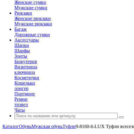
Женские сумки
Мужские сумки
Рюкзаки
Женские рюкзаки
Мужские рюкзаки
Багаж
Дорожные сумки
Аксессуары
Шапки
Шарфы
Зонты
Бижутерия
Визитница
ключница
Косметички
Кошельки
лонгер
Портмоне
Ремни
трэвел
Часы
Каталог
Обувь
Мужская обувь
Туфли
9-8160-6-LUX Туфли всесез