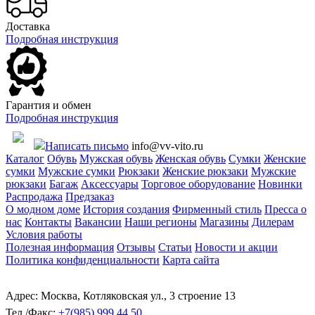
Доставка
Подробная инструкция
Гарантия и обмен
Подробная инструкция
Написать письмо
info@vv-vito.ru
Каталог
Обувь
Мужская обувь
Женская обувь
Сумки
Женские
сумки
Мужские сумки
Рюкзаки
Женские рюкзаки
Мужские
рюкзаки
Багаж
Аксессуары
Торговое оборудование
Новинки
Распродажа
Предзаказ
О модном доме
История создания
Фирменный стиль
Пресса о
нас
Контакты
Вакансии
Наши регионы
Магазины
Дилерам
Условия работы
Полезная информация
Отзывы
Статьи
Новости и акции
Политика конфиденциальности
Карта сайта
Адрес: Москва, Котляковская ул., 3 строение 13
Тел./Факс:
+7(985) 999 44 50