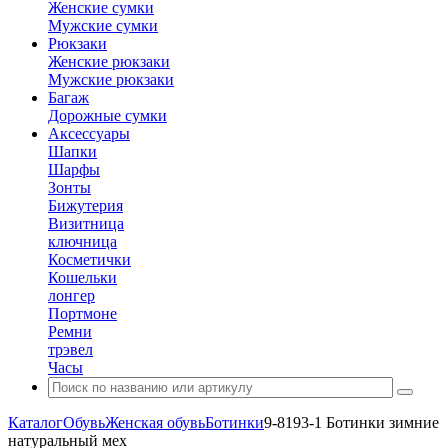
Женские сумки
Мужские сумки
Рюкзаки
Женские рюкзаки
Мужские рюкзаки
Багаж
Дорожные сумки
Аксессуары
Шапки
Шарфы
Зонты
Бижутерия
Визитница
ключница
Косметички
Кошельки
лонгер
Портмоне
Ремни
трэвел
Часы
Каталог
Обувь
Женская обувь
Ботинки
9-8193-1 Ботинки зимние
натуральный мех