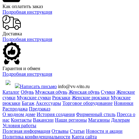
Как оплатить заказ
Подробная инструкция
Доставка
Подробная инструкция
Гарантия и обмен
Подробная инструкция
Написать письмо
info@vv-vito.ru
Каталог
Обувь
Мужская обувь
Женская обувь
Сумки
Женские
сумки
Мужские сумки
Рюкзаки
Женские рюкзаки
Мужские
рюкзаки
Багаж
Аксессуары
Торговое оборудование
Новинки
Распродажа
Предзаказ
О модном доме
История создания
Фирменный стиль
Пресса о
нас
Контакты
Вакансии
Наши регионы
Магазины
Дилерам
Условия работы
Полезная информация
Отзывы
Статьи
Новости и акции
Политика конфиденциальности
Карта сайта