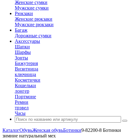
Женские сумки
Мужские сумки
Рюкзаки
Женские рюкзаки
Мужские рюкзаки
Багаж
Дорожные сумки
Аксессуары
Шапки
Шарфы
Зонты
Бижутерия
Визитница
ключница
Косметички
Кошельки
лонгер
Портмоне
Ремни
трэвел
Часы
Каталог
Обувь
Женская обувь
Ботинки
9-82200-8 Ботинки
зимние натуральный мех