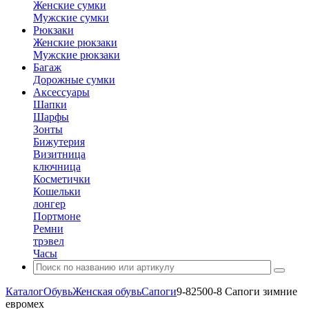
Женские сумки
Мужские сумки
Рюкзаки
Женские рюкзаки
Мужские рюкзаки
Багаж
Дорожные сумки
Аксессуары
Шапки
Шарфы
Зонты
Бижутерия
Визитница
ключница
Косметички
Кошельки
лонгер
Портмоне
Ремни
трэвел
Часы
Каталог
Обувь
Женская обувь
Сапоги
9-82500-8 Сапоги зимние
евромех