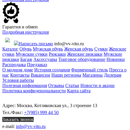
Гарантия и обмен
Подробная инструкция
Написать письмо
info@vv-vito.ru
Каталог
Обувь
Мужская обувь
Женская обувь
Сумки
Женские
сумки
Мужские сумки
Рюкзаки
Женские рюкзаки
Мужские
рюкзаки
Багаж
Аксессуары
Торговое оборудование
Новинки
Распродажа
Предзаказ
О модном доме
История создания
Фирменный стиль
Пресса о
нас
Контакты
Вакансии
Наши регионы
Магазины
Дилерам
Условия работы
Полезная информация
Отзывы
Статьи
Новости и акции
Политика конфиденциальности
Карта сайта
Адрес: Москва, Котляковская ул., 3 строение 13
Тел./Факс:
+7(985) 999 44 50
Заказать звонок
e-mail:
info@vv-vito.ru