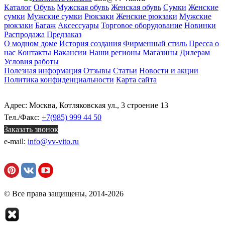
Каталог
Обувь
Мужская обувь
Женская обувь
Сумки
Женские
сумки
Мужские сумки
Рюкзаки
Женские рюкзаки
Мужские
рюкзаки
Багаж
Аксессуары
Торговое оборудование
Новинки
Распродажа
Предзаказ
О модном доме
История создания
Фирменный стиль
Пресса о
нас
Контакты
Вакансии
Наши регионы
Магазины
Дилерам
Условия работы
Полезная информация
Отзывы
Статьи
Новости и акции
Политика конфиденциальности
Карта сайта
Адрес: Москва, Котляковская ул., 3 строение 13
Тел./Факс:
+7(985) 999 44 50
Заказать звонок
e-mail:
info@vv-vito.ru
© Все права защищены, 2014-2026