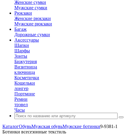
Женские сумки
Мужские сумки
Рюкзаки
Женские рюкзаки
Мужские рюкзаки
Багаж
Дорожные сумки
Аксессуары
Шапки
Шарфы
Зонты
Бижутерия
Визитница
ключница
Косметички
Кошельки
лонгер
Портмоне
Ремни
трэвел
Часы
Каталог
Обувь
Мужская обувь
Мужские ботинки
9-9381-1
Ботинки всесезонные текстиль