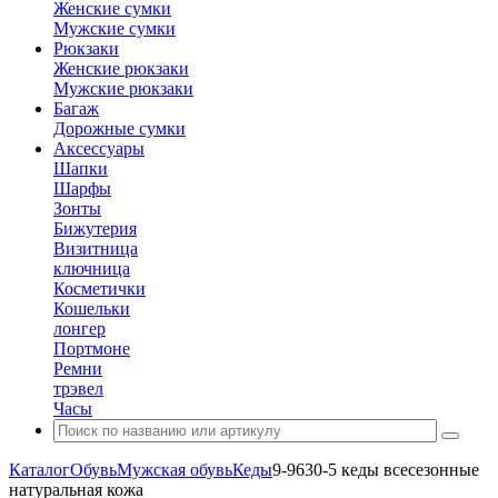
Женские сумки
Мужские сумки
Рюкзаки
Женские рюкзаки
Мужские рюкзаки
Багаж
Дорожные сумки
Аксессуары
Шапки
Шарфы
Зонты
Бижутерия
Визитница
ключница
Косметички
Кошельки
лонгер
Портмоне
Ремни
трэвел
Часы
Каталог
Обувь
Мужская обувь
Кеды
9-9630-5 кеды всесезонные
натуральная кожа