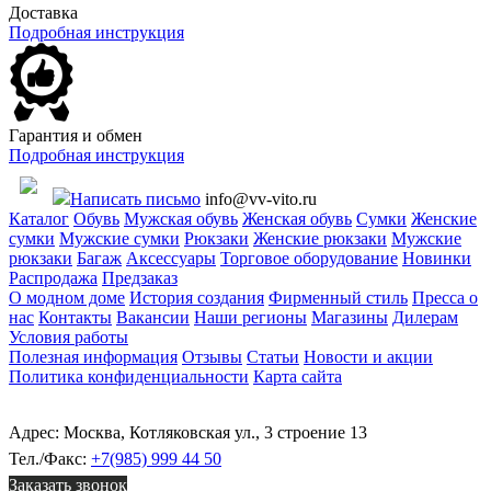
Доставка
Подробная инструкция
Гарантия и обмен
Подробная инструкция
Написать письмо
info@vv-vito.ru
Каталог
Обувь
Мужская обувь
Женская обувь
Сумки
Женские
сумки
Мужские сумки
Рюкзаки
Женские рюкзаки
Мужские
рюкзаки
Багаж
Аксессуары
Торговое оборудование
Новинки
Распродажа
Предзаказ
О модном доме
История создания
Фирменный стиль
Пресса о
нас
Контакты
Вакансии
Наши регионы
Магазины
Дилерам
Условия работы
Полезная информация
Отзывы
Статьи
Новости и акции
Политика конфиденциальности
Карта сайта
Адрес: Москва, Котляковская ул., 3 строение 13
Тел./Факс:
+7(985) 999 44 50
Заказать звонок