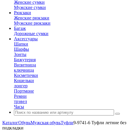
Женские сумки
Мужские сумки
Рюкзаки
Женские рюкзаки
Мужские рюкзаки
Багаж
Дорожные сумки
Аксессуары
Шапки
Шарфы
Зонты
Бижутерия
Визитница
ключница
Косметички
Кошельки
лонгер
Портмоне
Ремни
трэвел
Часы
Каталог
Обувь
Мужская обувь
Туфли
9-9741-6 Туфли летние без
подкладки