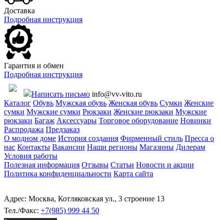
Доставка
Подробная инструкция
Гарантия и обмен
Подробная инструкция
Написать письмо
info@vv-vito.ru
Каталог
Обувь
Мужская обувь
Женская обувь
Сумки
Женские
сумки
Мужские сумки
Рюкзаки
Женские рюкзаки
Мужские
рюкзаки
Багаж
Аксессуары
Торговое оборудование
Новинки
Распродажа
Предзаказ
О модном доме
История создания
Фирменный стиль
Пресса о
нас
Контакты
Вакансии
Наши регионы
Магазины
Дилерам
Условия работы
Полезная информация
Отзывы
Статьи
Новости и акции
Политика конфиденциальности
Карта сайта
Адрес: Москва, Котляковская ул., 3 строение 13
Тел./Факс:
+7(985) 999 44 50