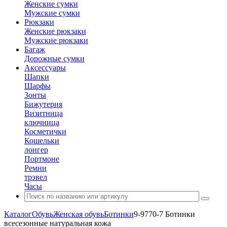
Женские сумки
Мужские сумки
Рюкзаки
Женские рюкзаки
Мужские рюкзаки
Багаж
Дорожные сумки
Аксессуары
Шапки
Шарфы
Зонты
Бижутерия
Визитница
ключница
Косметички
Кошельки
лонгер
Портмоне
Ремни
трэвел
Часы
Каталог
Обувь
Женская обувь
Ботинки
9-9770-7 Ботинки
всесезонные натуральная кожа